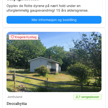
Opplev de flotte dyrene på nært hold under en
uforglemmelig gaupevandring! 15 års aldersgrense.
Mer informasjon og bestilling
Kragerø Kystlag
Jomfruland
7 sengeplasser
Deccahytta