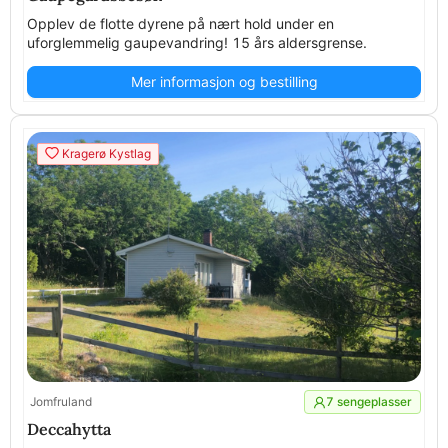
Opplev de flotte dyrene på nært hold under en
uforglemmelig gaupevandring! 15 års aldersgrense.
Mer informasjon og bestilling
Kragerø Kystlag
Jomfruland
7 sengeplasser
Deccahytta