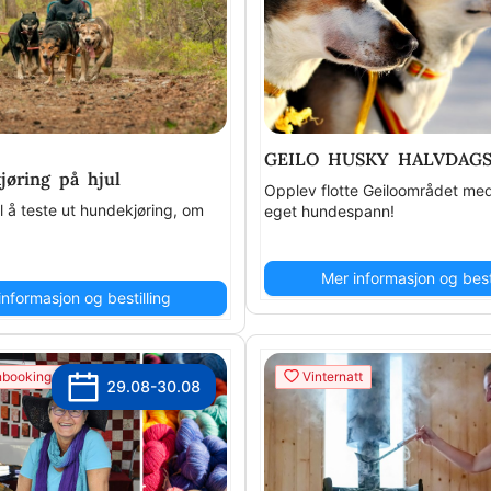
GEILO HUSKY HALVDAG
jøring på hjul
Opplev flotte Geiloområdet med 
il å teste ut hundekjøring, om
eget hundespann!
Mer informasjon og besti
informasjon og bestilling
booking.no
Vinternatt
29.08-30.08