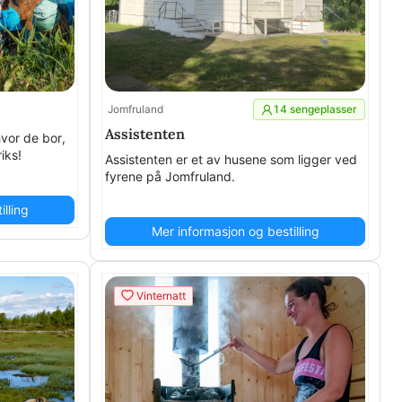
Jomfruland
14 sengeplasser
Assistenten
hvor de bor,
iks!
Assistenten er et av husene som ligger ved
fyrene på Jomfruland.
lling
Mer informasjon og bestilling
Vinternatt