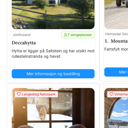
Hemsedal Skis
Jomfruland
7 sengeplasser
1. Mounta
Deccahytta
Fartsfylt mor
Hytta er ligger på Saltstein og har utsikt mot
rullesteinstranda og havet.
Mer 
Mer informasjon og bestilling
Langedrag Naturpark
Vinterna