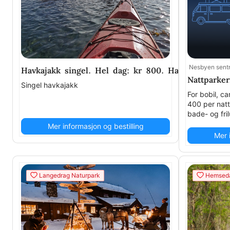
Nesbyen sent
Havkajakk singel. Hel dag: kr 800. Halv dag: kr 45
Nattparker
Singel havkajakk
For bobil, c
400 per natt
bade- og fri
Mer informasjon og bestilling
Mer 
Langedrag Naturpark
Hemseda