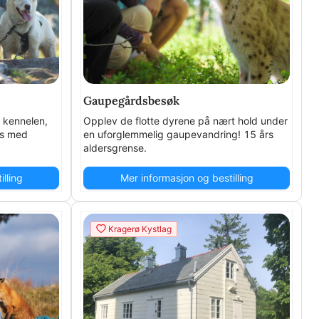
gelig 2 dobbelkajakker)
Gaupegårdsbesøk
i kennelen,
Opplev de flotte dyrene på nært hold under
os med
en uforglemmelig gaupevandring! 15 års
aldersgrense.
lling
Mer informasjon og bestilling
Kragerø Kystlag