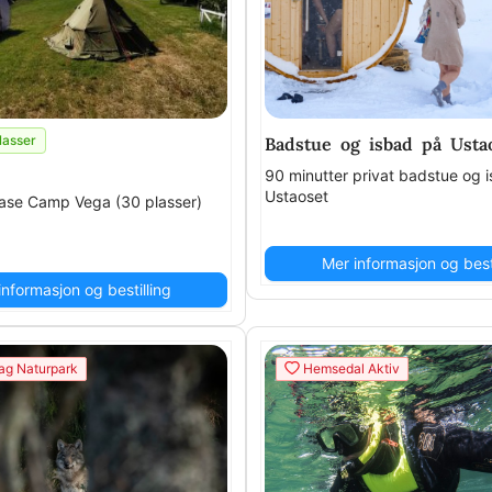
lasser
Badstue og isbad på Usta
90 minutter privat badstue og 
Ustaoset
Base Camp Vega (30 plasser)
Mer informasjon og besti
informasjon og bestilling
ag Naturpark
Hemsedal Aktiv