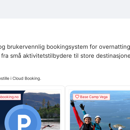
 og brukervennlig bookingsystem for overnatting
r, fra små aktivitetstilbydere til store destina
ille i Cloud Booking.
booking.no
Base Camp Vega