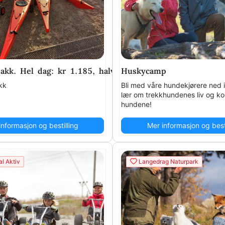
kk. Hel dag: kr 1.185, halv dag: kr 600 .(Maks. tilgjen
Huskycamp
kk
Bli med våre hundekjørere ned 
lær om trekkhundenes liv og k
hundene!
informasjon og bestilling
Mer informasjon og besti
l Aktiv
Langedrag Naturpark