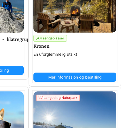
4 sengeplasser
8 utleiekajakker)
e - klatregrupper med guide
Kronen
En uforglemmelig utsikt
lling
Mer informasjon og bestilling
Langedrag Naturpark