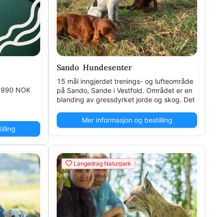
Sando Hundesenter
15 mål inngjerdet trenings- og lufteområde
s: 990 NOK
på Sando, Sande i Vestfold. Området er en
blanding av gressdyrket jorde og skog. Det
er benker og bord på området. kr 75 per
time
Mer informasjon og bestilling
lling
Langedrag Naturpark