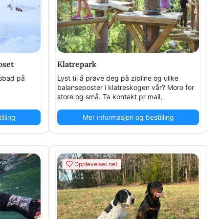
oset
Klatrepark
isbad på
Lyst til å prøve deg på zipline og ulike
balanseposter i klatreskogen vår? Moro for
store og små. Ta kontakt pr mail,
post@langedrag.no, for bestilling utenom
helger og ferier.
lling
Mer informasjon og bestilling
Opplevelser.net