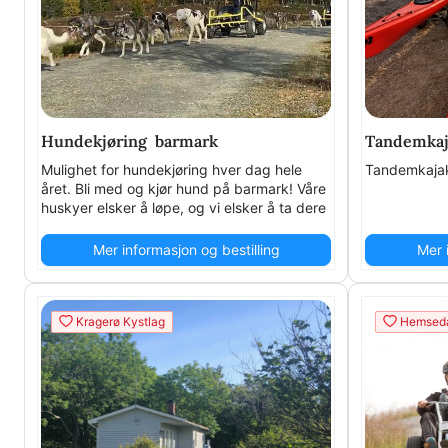
Hundekjøring barmark
Tandemkaja
Mulighet for hundekjøring hver dag hele
Tandemkaja
året. Bli med og kjør hund på barmark! Våre
huskyer elsker å løpe, og vi elsker å ta dere
med på opplevelsen! Kun noen dager er
lagt ut for online booking. Ta kontakt.
Mer informasjon og bestilling
Mer 
Kragerø Kystlag
Hemseda