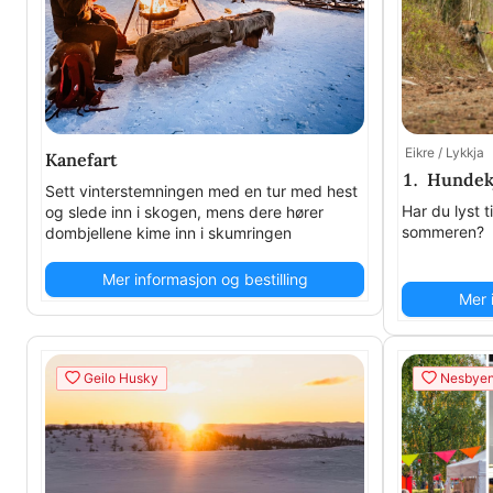
Eikre / Lykkja
Kanefart
1. Hundek
Sett vinterstemningen med en tur med hest
Har du lyst t
og slede inn i skogen, mens dere hører
sommeren?
dombjellene kime inn i skumringen
Mer informasjon og bestilling
Mer 
Geilo Husky
Nesbyen