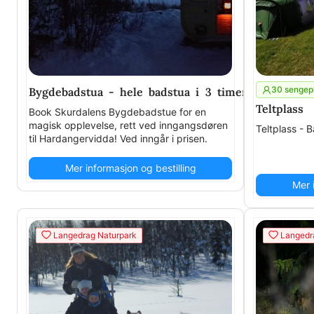
30 sengep
Bygdebadstua - hele badstua i 3 timer
Teltplass
Book Skurdalens Bygdebadstue for en
magisk opplevelse, rett ved inngangsdøren
Teltplass - 
til Hardangervidda! Ved inngår i prisen.
Mer informasjon og bestilling
Mer 
Langedrag Naturpark
Langedr