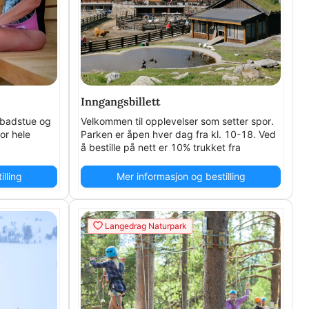
Inngangsbillett
m badstue og
Velkommen til opplevelser som setter spor.
or hele
Parken er åpen hver dag fra kl. 10-18. Ved
å bestille på nett er 10% trukket fra
allerede.
lling
Mer informasjon og bestilling
Langedrag Naturpark