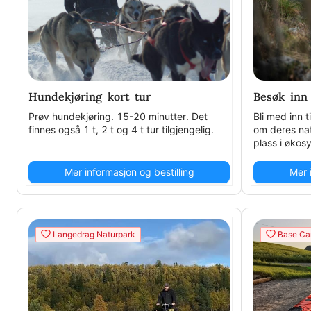
Hundekjøring kort tur
Besøk inn 
Prøv hundekjøring. 15-20 minutter. Det
Bli med inn t
finnes også 1 t, 2 t og 4 t tur tilgjengelig.
om deres nat
plass i økos
ulvens varhe
aldersgrense
Mer informasjon og bestilling
Mer 
Langedrag Naturpark
Base Ca