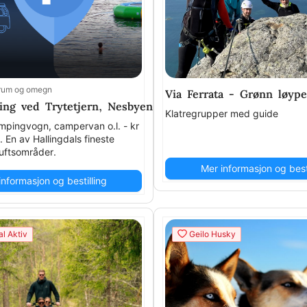
rum og omegn
0. Guidet kajakktur: fra kr 1500 . (Maks. tilgjengelig 1
Via Ferrata - Grønn løyp
ing ved Trytetjern, Nesbyen
Klatregrupper med guide
ampingvogn, campervan o.l. - kr
. En av Hallingdals fineste
luftsområder.
Mer informasjon og besti
informasjon og bestilling
l Aktiv
Geilo Husky