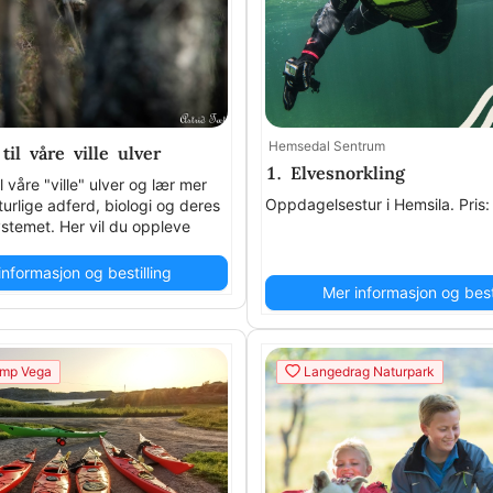
Hemsedal Sentrum
til våre ville ulver
1. Elvesnorkling
il våre "ville" ulver og lær mer
Oppdagelsestur i Hemsila. Pri
urlige adferd, biologi og deres
ystemet. Her vil du oppleve
t og forsiktighet.15 års
.
informasjon og bestilling
Mer informasjon og besti
mp Vega
Langedrag Naturpark