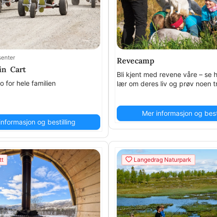
enter
Revecamp
in Cart
Bli kjent med revene våre – se 
o for hele familien
lær om deres liv og prøv noen tr
Mer informasjon og besti
informasjon og bestilling
tt
Langedrag Naturpark