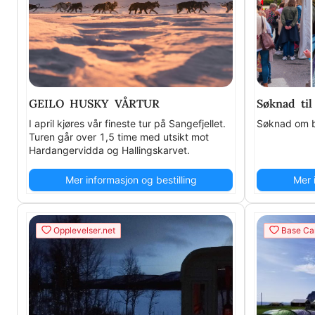
GEILO HUSKY VÅRTUR
Søknad til
I april kjøres vår fineste tur på Sangefjellet.
Søknad om b
Turen går over 1,5 time med utsikt mot
Hardangervidda og Hallingskarvet.
Mer informasjon og bestilling
Mer 
Opplevelser.net
Base Ca