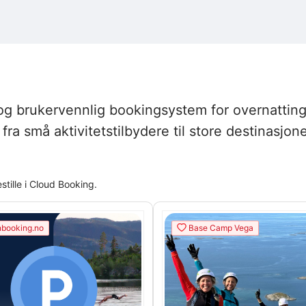
 og brukervennlig bookingsystem for overnatting
r, fra små aktivitetstilbydere til store destina
ille i Cloud Booking.
booking.no
Base Camp Vega