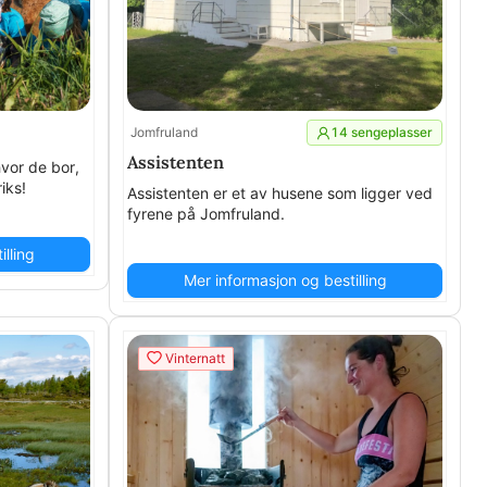
Jomfruland
14 sengeplasser
Assistenten
hvor de bor,
iks!
Assistenten er et av husene som ligger ved
fyrene på Jomfruland.
lling
Mer informasjon og bestilling
Vinternatt