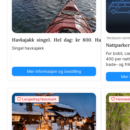
Nesbyen sent
Havkajakk singel. Hel dag: kr 800. Halv dag: kr 45
Nattparker
Singel havkajakk
For bobil, c
400 per natt
bade- og fri
Mer informasjon og bestilling
Mer 
Langedrag Naturpark
Hemseda