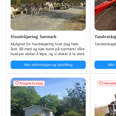
Hundekjøring barmark
Tandemkaja
Mulighet for hundekjøring hver dag hele
Tandemkaja
året. Bli med og kjør hund på barmark! Våre
huskyer elsker å løpe, og vi elsker å ta dere
med på opplevelsen! Kun noen dager er
lagt ut for online booking. Ta kontakt.
Mer informasjon og bestilling
Mer 
Kragerø Kystlag
Hemseda