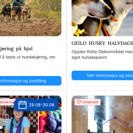
GEILO HUSKY HALVDAG
jøring på hjul
Opplev flotte Geiloområdet med 
il å teste ut hundekjøring, om
eget hundespann!
Mer informasjon og besti
informasjon og bestilling
booking.no
Vinternatt
29.08-30.08