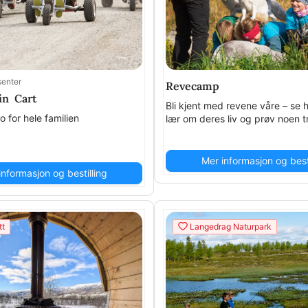
enter
Revecamp
in Cart
Bli kjent med revene våre – se 
o for hele familien
lær om deres liv og prøv noen tr
Mer informasjon og besti
informasjon og bestilling
tt
Langedrag Naturpark