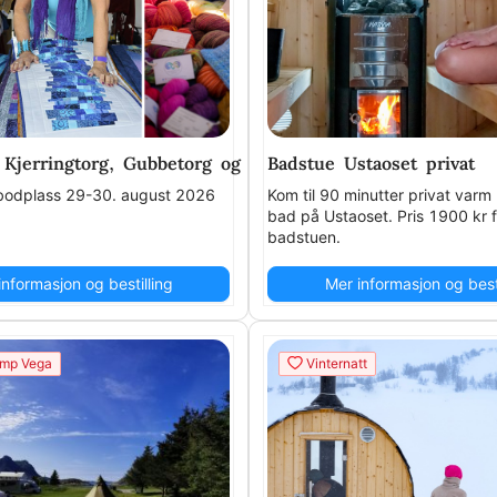
 Kjerringtorg, Gubbetorg og lokalmattorg 2026
Badstue Ustaoset privat
odplass 29-30. august 2026
Kom til 90 minutter privat var
bad på Ustaoset. Pris 1900 kr f
badstuen.
informasjon og bestilling
Mer informasjon og besti
mp Vega
Vinternatt