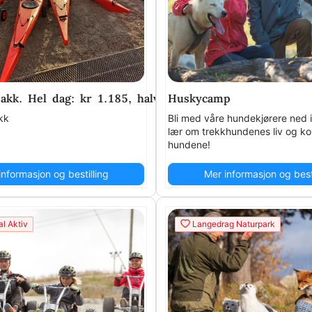
kk. Hel dag: kr 1.185, halv dag: kr 600 .(Maks. tilgjen
Huskycamp
kk
Bli med våre hundekjørere ned 
lær om trekkhundenes liv og k
hundene!
informasjon og bestilling
Mer informasjon og besti
l Aktiv
Langedrag Naturpark