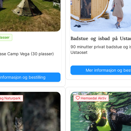
lasser
Badstue og isbad på Usta
90 minutter privat badstue og 
Ustaoset
Base Camp Vega (30 plasser)
Mer informasjon og besti
informasjon og bestilling
ag Naturpark
Hemsedal Aktiv