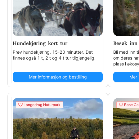
Hundekjøring kort tur
Besøk inn 
Prøv hundekjøring. 15-20 minutter. Det
Bli med inn t
finnes også 1 t, 2 t og 4 t tur tilgjengelig.
om deres nat
plass i økos
ulvens varhe
aldersgrense
Mer informasjon og bestilling
Mer 
Langedrag Naturpark
Base Ca