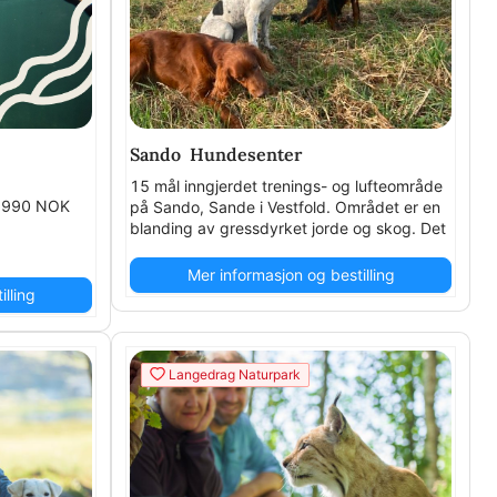
Sando Hundesenter
15 mål inngjerdet trenings- og lufteområde
s: 990 NOK
på Sando, Sande i Vestfold. Området er en
blanding av gressdyrket jorde og skog. Det
er benker og bord på området. kr 75 per
time
Mer informasjon og bestilling
lling
Langedrag Naturpark