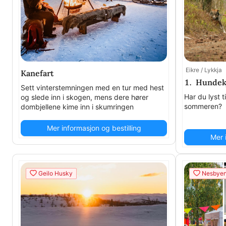
Eikre / Lykkja
Kanefart
1. Hundek
Sett vinterstemningen med en tur med hest
Har du lyst t
og slede inn i skogen, mens dere hører
sommeren?
dombjellene kime inn i skumringen
Mer informasjon og bestilling
Mer 
Geilo Husky
Nesbyen