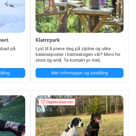
oset
Klatrepark
isbad på
Lyst til å prøve deg på zipline og ulike
balanseposter i klatreskogen vår? Moro for
store og små. Ta kontakt pr mail,
post@langedrag.no, for bestilling utenom
helger og ferier.
lling
Mer informasjon og bestilling
Opplevelser.net