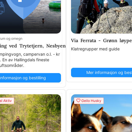
rum og omegn
0. Guidet kajakktur: fra kr 1500 . (Maks. tilgjengelig 1
Via Ferrata - Grønn løyp
ing ved Trytetjern, Nesbyen
Klatregrupper med guide
ampingvogn, campervan o.l. - kr
. En av Hallingdals fineste
luftsområder.
Mer informasjon og besti
informasjon og bestilling
l Aktiv
Geilo Husky