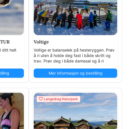
STUR
Voltige
ditt helt
Voltige er balanselek på hesteryggen. Prøv
å ri uten å holde deg fast i både skritt og
trav. Prøv deg i både damesal og å ri
baklengs!
lling
Mer informasjon og bestilling
Langedrag Naturpark