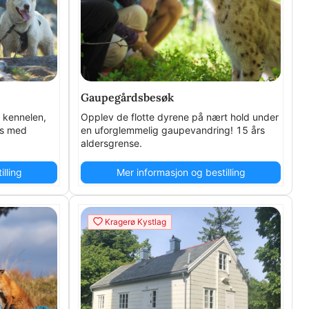
gelig 2 dobbelkajakker)
Gaupegårdsbesøk
i kennelen,
Opplev de flotte dyrene på nært hold under
os med
en uforglemmelig gaupevandring! 15 års
aldersgrense.
lling
Mer informasjon og bestilling
Kragerø Kystlag