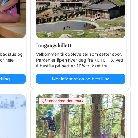
Inngangsbillett
m badstue og
Velkommen til opplevelser som setter spor.
or hele
Parken er åpen hver dag fra kl. 10-18. Ved
å bestille på nett er 10% trukket fra
allerede.
lling
Mer informasjon og bestilling
Langedrag Naturpark