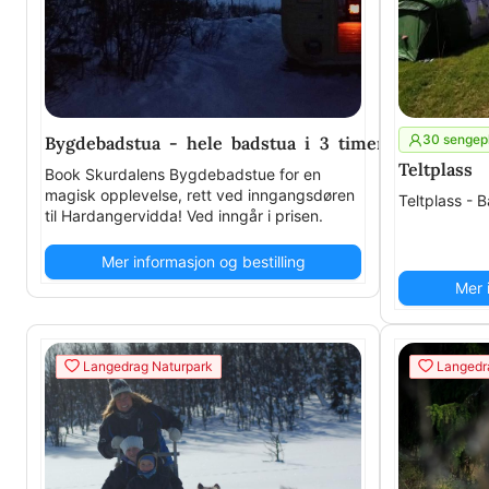
30 sengep
Bygdebadstua - hele badstua i 3 timer
Teltplass
Book Skurdalens Bygdebadstue for en
magisk opplevelse, rett ved inngangsdøren
Teltplass - 
til Hardangervidda! Ved inngår i prisen.
Mer informasjon og bestilling
Mer 
Langedrag Naturpark
Langedr