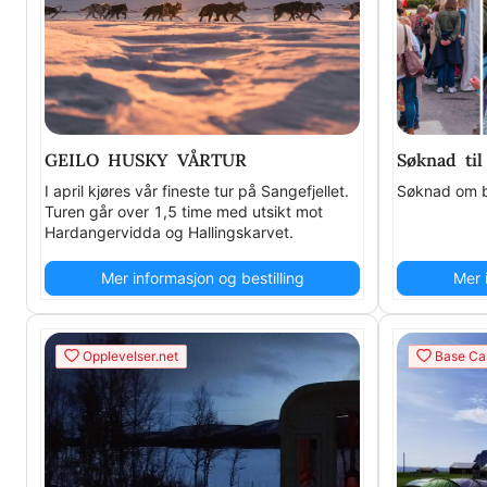
GEILO HUSKY VÅRTUR
Søknad til
I april kjøres vår fineste tur på Sangefjellet.
Søknad om b
Turen går over 1,5 time med utsikt mot
Hardangervidda og Hallingskarvet.
Mer informasjon og bestilling
Mer 
Opplevelser.net
Base Ca