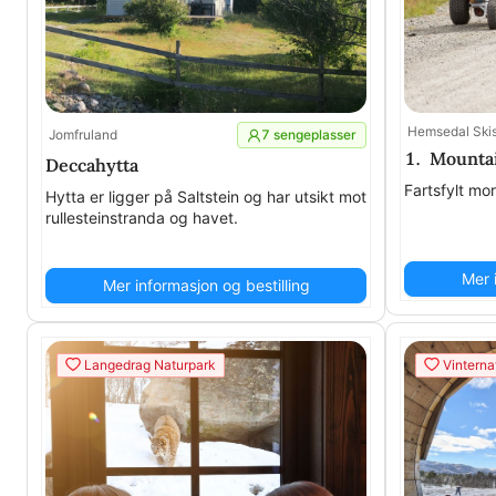
Hemsedal Skis
Jomfruland
7 sengeplasser
1. Mounta
Deccahytta
Fartsfylt mor
Hytta er ligger på Saltstein og har utsikt mot
rullesteinstranda og havet.
Mer 
Mer informasjon og bestilling
Langedrag Naturpark
Vinterna