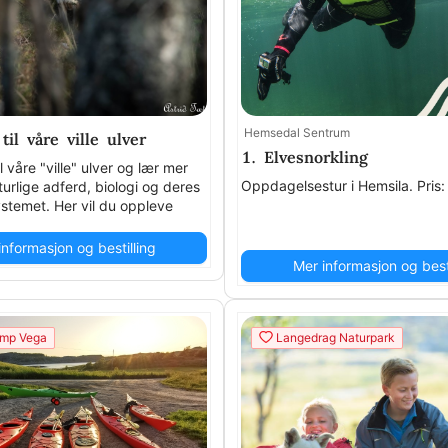
Hemsedal Sentrum
til våre ville ulver
1. Elvesnorkling
il våre "ville" ulver og lær mer
Oppdagelsestur i Hemsila. Pri
urlige adferd, biologi og deres
ystemet. Her vil du oppleve
t og forsiktighet.15 års
.
informasjon og bestilling
Mer informasjon og besti
mp Vega
Langedrag Naturpark