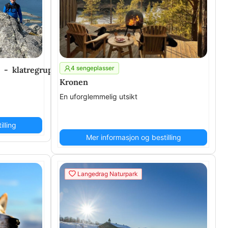
4 sengeplasser
8 utleiekajakker)
e - klatregrupper med guide
Kronen
En uforglemmelig utsikt
lling
Mer informasjon og bestilling
Langedrag Naturpark